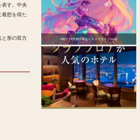
を表す。中央
に着想を得た
名と形の双方
MBTI 16性格診断ならキャラタイプ(ads)