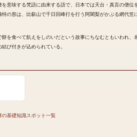
僧を意味する梵語に由来する語で、日本では天台・真言の僧位
独特の形は、比叡山で千日回峰行を行う阿闍梨がかぶる網代笠
で餅を食べて飢えをしのいだという故事にちなむともいわれ、
の結び付きが込められている。
拝の基礎知識
スポット一覧