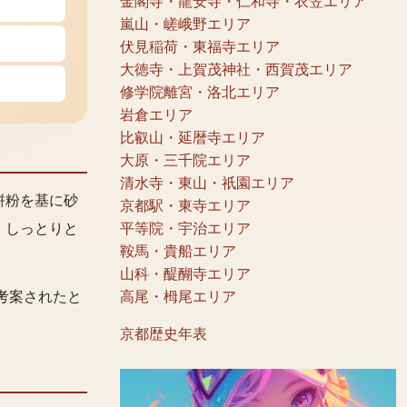
金閣寺・龍安寺・仁和寺・衣笠エリア
嵐山・嵯峨野エリア
伏見稲荷・東福寺エリア
大徳寺・上賀茂神社・西賀茂エリア
修学院離宮・洛北エリア
岩倉エリア
比叡山・延暦寺エリア
大原・三千院エリア
清水寺・東山・祇園エリア
餅粉を基に砂
京都駅・東寺エリア
平等院・宇治エリア
。しっとりと
鞍馬・貴船エリア
山科・醍醐寺エリア
高尾・栂尾エリア
考案されたと
京都歴史年表