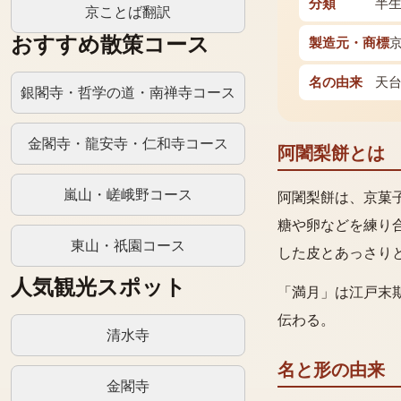
分類
半
京ことば翻訳
おすすめ散策コース
製造元・商標
名の由来
天
銀閣寺・哲学の道・南禅寺コース
金閣寺・龍安寺・仁和寺コース
阿闍梨餅とは
嵐山・嵯峨野コース
阿闍梨餅は、京菓
糖や卵などを練り
東山・祇園コース
した皮とあっさり
人気観光スポット
「満月」は江戸末
伝わる。
清水寺
名と形の由来
金閣寺