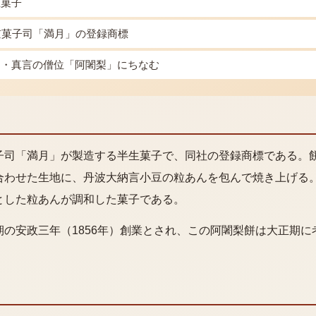
生菓子
京菓子司「満月」の登録商標
台・真言の僧位「阿闍梨」にちなむ
子司「満月」が製造する半生菓子で、同社の登録商標である。
合わせた生地に、丹波大納言小豆の粒あんを包んで焼き上げる
とした粒あんが調和した菓子である。
期の安政三年（1856年）創業とされ、この阿闍梨餅は大正期に