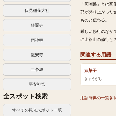
「阿闍梨」とは高
伏見稲荷大社
部が盛り上がった
ものと伝わる。
銀閣寺
厳しい修行のなか
に比叡山の修行と
南禅寺
関連する用語
龍安寺
二条城
京菓子
きょうがし
平安神宮
全スポット検索
用語辞典の一覧
参
すべての観光スポット一覧