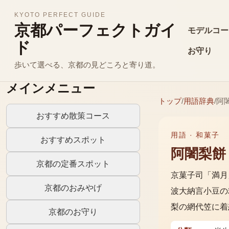
KYOTO PERFECT GUIDE
京都パーフェクトガイ
モデルコー
ド
お守り
歩いて選べる、京都の見どころと寄り道。
メインメニュー
トップ
/
用語辞典
/
阿
おすすめ散策コース
用語 ·
和菓子
おすすめスポット
阿闍梨餅
京都の定番スポット
京菓子司「満月
京都のおみやげ
波大納言小豆の
梨の網代笠に着
京都のお守り