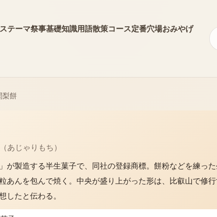
ス
テーマ
祭事
基礎知識
用語
散策コース
定番
穴場
おみやげ
闍梨餅
（
あじゃりもち
）
」が製造する半生菓子で、同社の登録商標。餅粉などを練った
粒あんを包んで焼く。中央が盛り上がった形は、比叡山で修行
想したと伝わる。