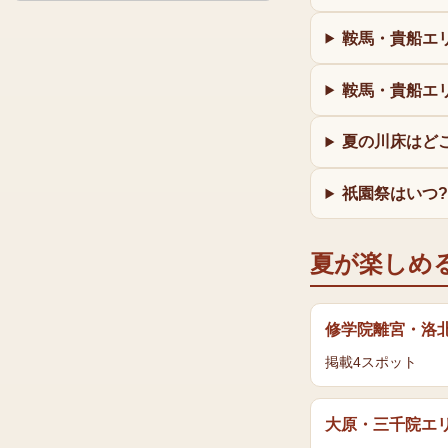
鞍馬・貴船エ
鞍馬・貴船エ
夏の川床はど
祇園祭はいつ
夏
が楽しめ
修学院離宮・洛
掲載
4
スポット
大原・三千院エ