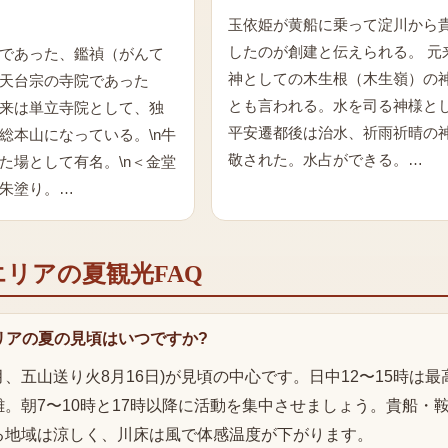
玉依姫が黄船に乗って淀川から
したのが創建と伝えられる。 元
であった、鑑禎（がんて
神としての木生根（木生嶺）の
天台宗の寺院であった
とも言われる。水を司る神様とし
来は単立寺院として、独
平安遷都後は治水、祈雨祈晴の
総本山になっている。\n牛
敬された。水占ができる。…
た場として有名。\n＜金堂
朱塗り。…
エリア
の
夏
観光FAQ
リアの夏の見頃はいつですか?
7月、五山送り火8月16日)が見頃の中心です。日中12〜15時は
。朝7〜10時と17時以降に活動を集中させましょう。貴船・
る地域は涼しく、川床は風で体感温度が下がります。