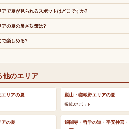
リアで夏が見られるスポットはどこですか?
リアの夏の暑さ対策は?
こで楽しめる?
?
る他のエリア
北エリア
の
夏
嵐山・嵯峨野エリア
の
夏
掲載
3
スポット
リア
の
夏
銀閣寺・哲学の道・平安神宮・