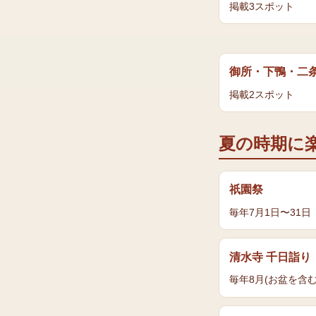
掲載
3
スポット
御所・下鴨・二
掲載
2
スポット
夏
の時期に
祇園祭
毎年7月1日〜31日
清水寺 千日詣り
毎年8月(お盆を含