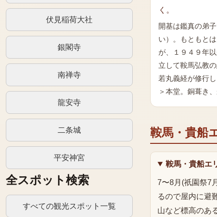
く。
伏見稲荷大社
開基は鑑真の弟子
い）。もともとは
銀閣寺
が、１９４９年以
立して鞍馬弘教の
南禅寺
若丸義経が修行し
＞本堂。銅葺き、
龍安寺
二条城
鞍馬・貴船
平安神宮
鞍馬・貴船エ
全スポット検索
7〜8月(祇園祭
るので屋内に避難
すべての観光スポット一覧
山など標高のあ