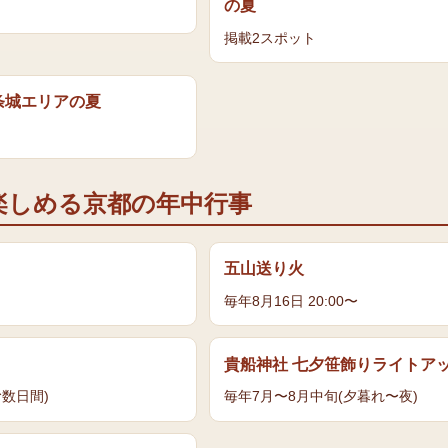
の
夏
掲載
2
スポット
条城エリア
の
夏
楽しめる京都の年中行事
五山送り火
毎年8月16日 20:00〜
貴船神社 七夕笹飾りライトア
む数日間)
毎年7月〜8月中旬(夕暮れ〜夜)