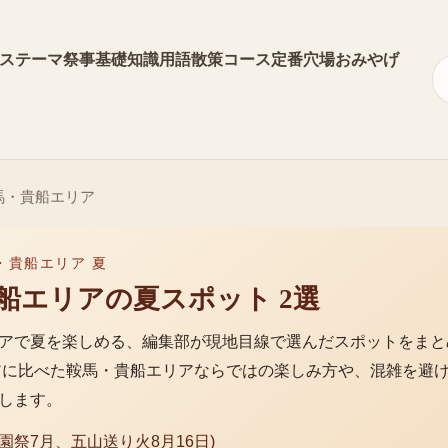
ス
テーマ
祭事
基礎知識
用語
散策コース
定番
穴場
おみやげ
馬・貴船エリア
・貴船エリア 夏
船エリア
の
夏
スポット
2
選
ア
で
夏
を楽しめる、編集部が現地目線で選んだスポットをまと
アに比べた
鞍馬・貴船エリア
ならではの楽しみ方や、混雑を避
します。
祇園祭7月、五山送り火8月16日)