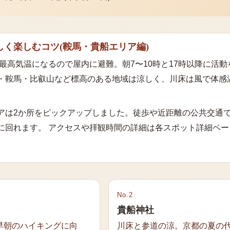
しく楽しむコツ
(
鞍馬・貴船エリア
編)
は最高気温になるので屋内に避難。朝7〜10時と17時以降に活
・鞍馬・比叡山など標高のある地域は涼しく、川床は風で体感
ア
は
2
か所をピックアップしました。徒歩や近距離の公共交通
に回れます。 アクセスや拝観時間の詳細は各スポット詳細ペー
No.
2
貴船神社
早朝のハイキングに向
川床と参道の涼。京都の夏の