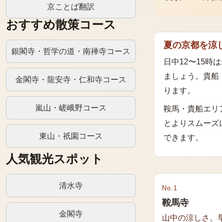
京ことば翻訳
おすすめ散策コース
夏の京都を涼
銀閣寺・哲学の道・南禅寺コース
日中12〜15時
ましょう。貴船
金閣寺・龍安寺・仁和寺コース
ります。
嵐山・嵯峨野コース
鞍馬・貴船エリ
とよりスムーズ
東山・祇園コース
できます。
人気観光スポット
清水寺
No.
1
鞍馬寺
金閣寺
山中の涼しさ。