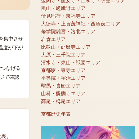
金閣寺・龍安寺・仁和寺・衣笠エリア
嵐山・嵯峨野エリア
伏見稲荷・東福寺エリア
大徳寺・上賀茂神社・西賀茂エリア
修学院離宮・洛北エリア
動を集中させ
岩倉エリア
比叡山・延暦寺エリア
温度が下が
大原・三千院エリア
清水寺・東山・祇園エリア
でつなげる
京都駅・東寺エリア
ジで確認
平等院・宇治エリア
鞍馬・貴船エリア
山科・醍醐寺エリア
高尾・栂尾エリア
京都歴史年表
代表。