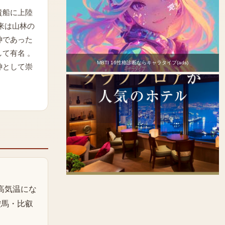
貴船に上陸
来は山林の
神であった
て有名 。
MBTI 16性格診断ならキャラタイプ(ads)
神として崇
最高気温にな
鞍馬・比叡