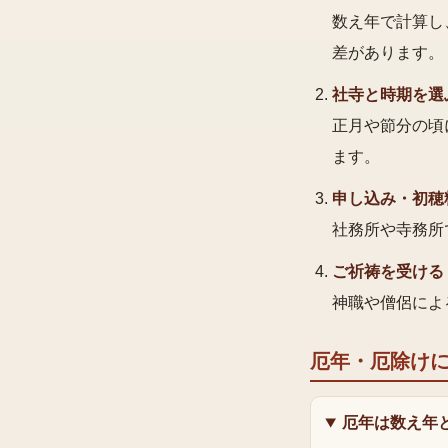
数え年で計算し
差があります。
社寺と時期を選
正月や節分の頃
ます。
申し込み・初穂
社務所や寺務所
ご祈祷を受ける
神職や僧侶によ
厄年・厄除け
厄年は数え年