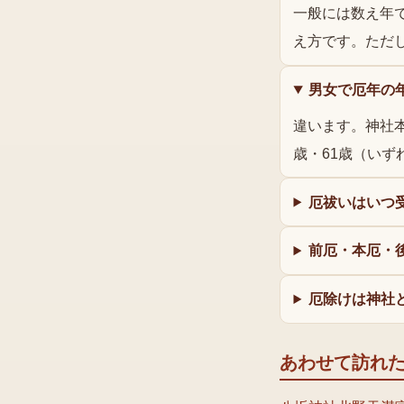
一般には数え年
え方です。ただ
男女で厄年の
違います。神社本
歳・61歳（いず
厄祓いはいつ
前厄・本厄・
厄除けは神社
あわせて訪れ