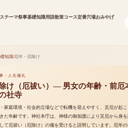
ス
テーマ
祭事
基礎知識
用語
散策コース
定番
穴場
おみやげ
基礎知識
/
厄年・厄除け
事・人生儀礼
除け（厄祓い）— 男女の年齢・前厄
の社寺
・家庭環境・社会的立場などで転機を迎えやすく、災厄が起こ
きた年齢です。神社本庁は、神様の御加護により災厄から身を
して厄祓い（厄除け）の儀を受けると説明しています。厄年の