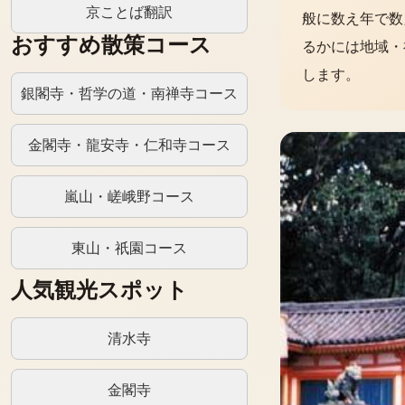
京ことば翻訳
般に数え年で数
おすすめ散策コース
るかには地域・
します。
銀閣寺・哲学の道・南禅寺コース
金閣寺・龍安寺・仁和寺コース
嵐山・嵯峨野コース
東山・祇園コース
人気観光スポット
清水寺
金閣寺