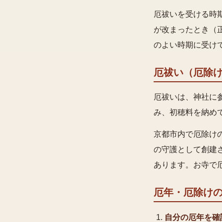
厄祓いを受ける時
が改まったとき（
のよい時期に受け
厄祓い（厄除
厄祓いは、神社に
み、初穂料を納め
京都市内で厄除け
の守護として創建
あります。お寺で
厄年・厄除け
自分の厄年を確