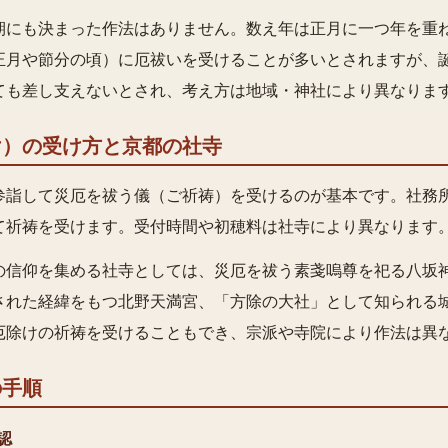
期にも決まった作法はありません。数え年は正月に一つ年を重
正月や節分の頃）に厄祓いを受けることが多いとされますが、
ても差し支えないとされ、考え方は地域・神社により異なりま
け）の受け方と京都の社寺
参詣して災厄を祓う儀（ご祈祷）を受けるのが基本です。社務
て祈祷を受けます。受付時間や初穂料は社寺により異なります
の信仰を集める社寺としては、災厄を祓う素戔嗚尊を祀る八坂
された経緯をもつ北野天満宮、「方除の大社」として知られる
厄除けの祈祷を受けることもでき、宗派や寺院により作法は異
の手順
認