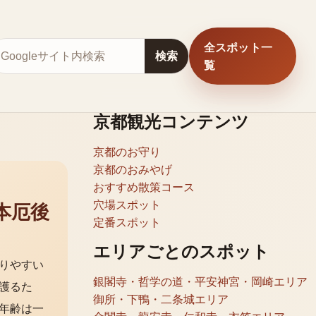
全スポット一
サイト内検索
検索
覧
京都観光コンテンツ
京都のお守り
京都のおみやげ
おすすめ散策コース
穴場スポット
本厄後
定番スポット
エリアごとのスポット
りやすい
銀閣寺・哲学の道・平安神宮・岡崎エリア
護るた
御所・下鴨・二条城エリア
年齢は一