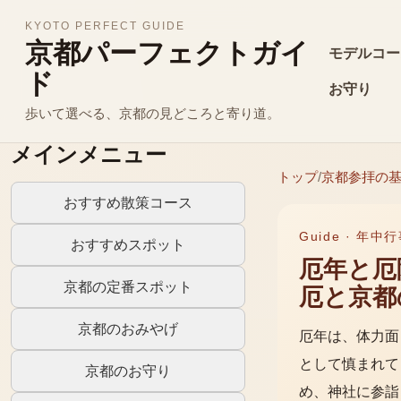
KYOTO PERFECT GUIDE
京都パーフェクトガイ
モデルコー
ド
お守り
歩いて選べる、京都の見どころと寄り道。
メインメニュー
トップ
/
京都参拝の
おすすめ散策コース
Guide ·
年中行
おすすめスポット
厄年と厄
京都の定番スポット
厄と京都
京都のおみやげ
厄年は、体力面
として慎まれて
京都のお守り
め、神社に参詣