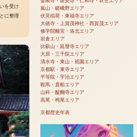
金閣寺・龍安寺・仁和寺・衣笠エリア
いを受け
嵐山・嵯峨野エリア
とに整理
伏見稲荷・東福寺エリア
大徳寺・上賀茂神社・西賀茂エリア
修学院離宮・洛北エリア
岩倉エリア
比叡山・延暦寺エリア
大原・三千院エリア
清水寺・東山・祇園エリア
京都駅・東寺エリア
平等院・宇治エリア
鞍馬・貴船エリア
山科・醍醐寺エリア
高尾・栂尾エリア
京都歴史年表