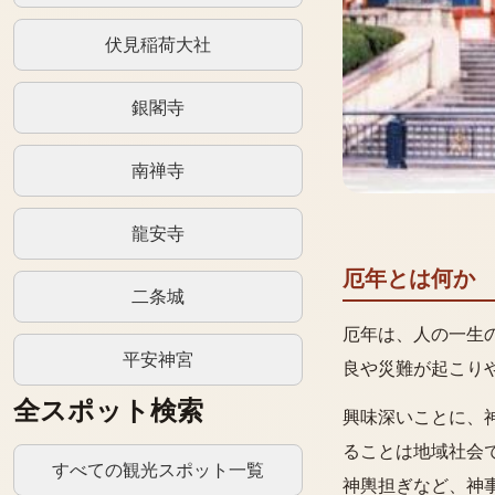
伏見稲荷大社
銀閣寺
南禅寺
龍安寺
厄年とは何か
二条城
厄年は、人の一生
平安神宮
良や災難が起こり
全スポット検索
興味深いことに、
ることは地域社会
すべての観光スポット一覧
神輿担ぎなど、神