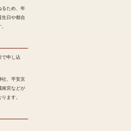
ねるため、年
誕生日や都合
す。
所で申し込
。
神社、平安京
城南宮などが
なります。