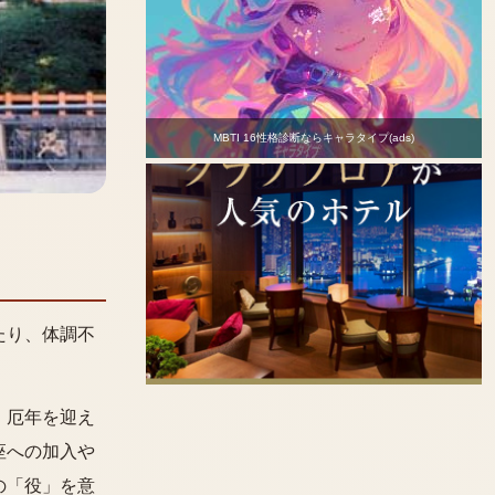
MBTI 16性格診断ならキャラタイプ(ads)
たり、体調不
。厄年を迎え
座への加入や
の「役」を意