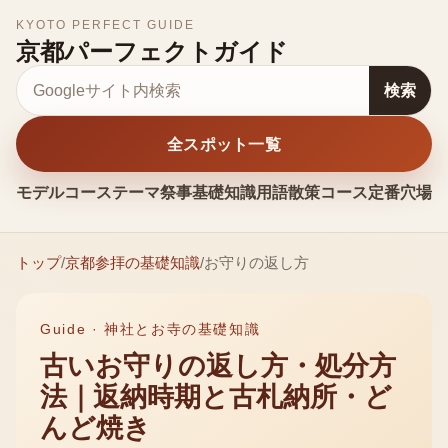
KYOTO PERFECT GUIDE
京都パーフェクトガイド
サイト内検索
検索
全スポット一覧
モデルコース
テーマ
祭事
基礎知識
用語
散策コース
定番
穴場
お
トップ
/
京都参拝の基礎知識
/
お守りの返し方
Guide ·
神社とお寺の基礎知識
古いお守りの返し方・処分方
法｜返納時期と古札納所・ど
んど焼き