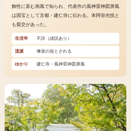
飾性に富む画風で知られ、代表作の風神雷神図屏風
は国宝として京都・建仁寺に伝わる。本阿弥光悦と
も親交があった。
生没年
不詳（諸説あり）
流派
琳派の祖とされる
ゆかり
建仁寺・風神雷神図屏風