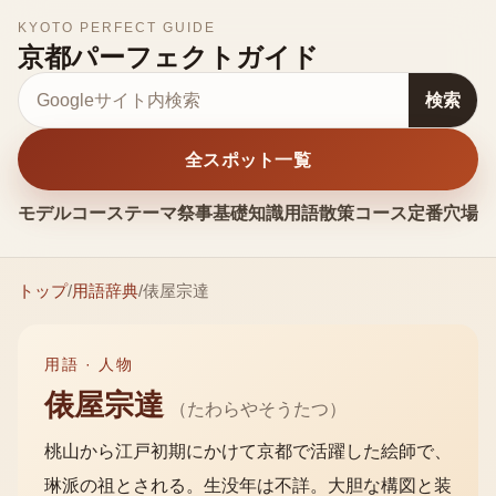
KYOTO PERFECT GUIDE
京都パーフェクトガイド
サイト内検索
検索
全スポット一覧
モデルコース
テーマ
祭事
基礎知識
用語
散策コース
定番
穴場
お
トップ
/
用語辞典
/
俵屋宗達
用語 ·
人物
俵屋宗達
（
たわらやそうたつ
）
桃山から江戸初期にかけて京都で活躍した絵師で、
琳派の祖とされる。生没年は不詳。大胆な構図と装