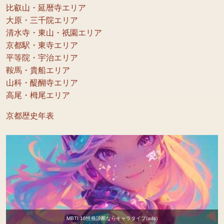
比叡山・延暦寺エリア
大原・三千院エリア
清水寺・東山・祇園エリア
京都駅・東寺エリア
平等院・宇治エリア
鞍馬・貴船エリア
山科・醍醐寺エリア
高尾・栂尾エリア
京都歴史年表
MBTI 16性格診断ならキャラタイプ(ads)