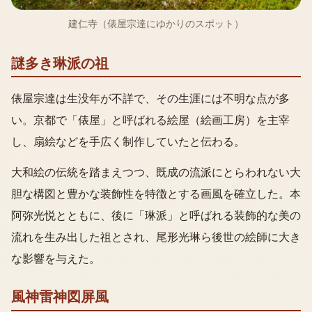
建仁寺（俵屋宗達にゆかりのスポット）
謎多き琳派の祖
俵屋宗達は生没年が不詳で、その生涯には不明な点が多
い。京都で「俵屋」と呼ばれる絵屋（絵画工房）を主宰
し、扇絵などを手広く制作していたと伝わる。
大和絵の伝統を踏まえつつ、既成の流派にとらわれない大
胆な構図と豊かな装飾性を特徴とする画風を確立した。本
阿弥光悦とともに、後に「琳派」と呼ばれる装飾的な美の
流れを生み出した祖とされ、尾形光琳ら後世の絵師に大き
な影響を与えた。
風神雷神図屏風