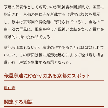
宗達の代表作として名高いのが風神雷神図屏風で、国宝に
指定され、京都の建仁寺が所蔵する（通常は複製を展示
し、原本は京都国立博物館に寄託されている）。金地の二
曲一双の屏風に、風袋を抱えた風神と太鼓を負った雷神を
躍動的に描いた作品である。
款記も印章もないが、宗達の作であることはほぼ疑われて
いない。この構図は後に尾形光琳らによって繰り返し描き
継がれ、琳派を象徴する画題となった。
俵屋宗達
にゆかりのある京都のスポット
建仁寺
関連する用語