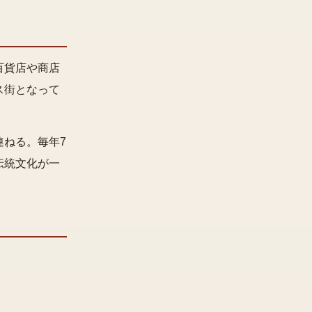
百貨店や商店
ス街となって
ねる。毎年7
伝統文化が一