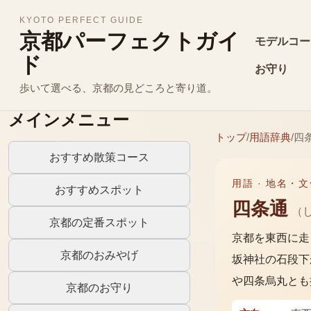
KYOTO PERFECT GUIDE
京都パーフェクトガイ
モデルコー
ド
お守り
歩いて選べる、京都の見どころと寄り道。
メインメニュー
トップ
/
用語辞典
/
四
おすすめ散策コース
用語 ·
地名・文
おすすめスポット
四条通
（
京都の定番スポット
京都を東西に走
京都のおみやげ
坂神社の石段下
や四条烏丸とも
京都のお守り