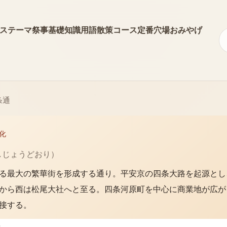
ス
テーマ
祭事
基礎知識
用語
散策コース
定番
穴場
おみやげ
条通
化
しじょうどおり
）
る最大の繁華街を形成する通り。平安京の四条大路を起源とし
から西は松尾大社へと至る。四条河原町を中心に商業地が広が
接する。