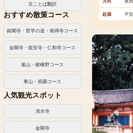
方向
東
京ことば翻訳
おすすめ散策コース
起源
平
銀閣寺・哲学の道・南禅寺コース
金閣寺・龍安寺・仁和寺コース
嵐山・嵯峨野コース
東山・祇園コース
人気観光スポット
清水寺
金閣寺