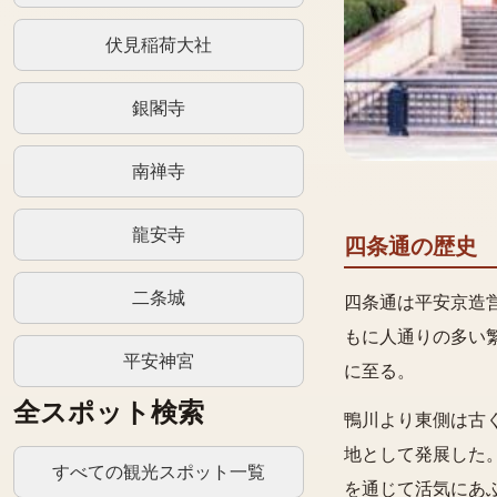
伏見稲荷大社
銀閣寺
南禅寺
龍安寺
四条通の歴史
二条城
四条通は平安京造
もに人通りの多い
平安神宮
に至る。
全スポット検索
鴨川より東側は古
地として発展した
すべての観光スポット一覧
を通じて活気にあ