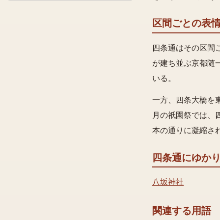
区間ごとの表
四条通はその区間
が建ち並ぶ京都随
いる。
一方、四条大橋を
月の祇園祭では、
本の通りに凝縮さ
四条通
にゆか
八坂神社
関連する用語