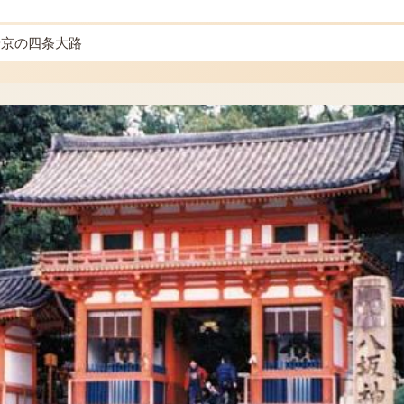
西
安京の四条大路