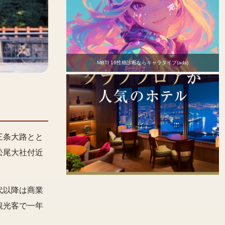
MBTI 16性格診断ならキャラタイプ(ads)
三条大路とと
松尾大社付近
代以降は商業
観光客で一年