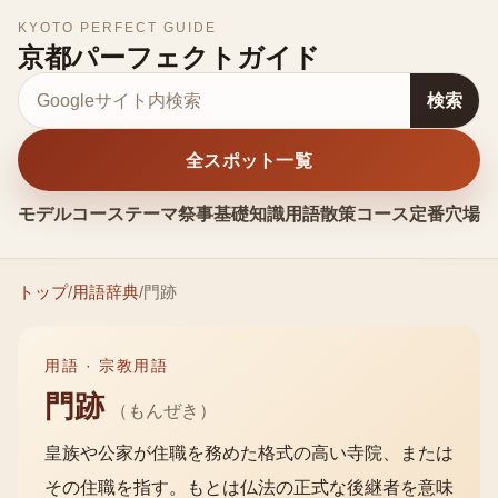
KYOTO PERFECT GUIDE
京都パーフェクトガイド
サイト内検索
検索
全スポット一覧
モデルコース
テーマ
祭事
基礎知識
用語
散策コース
定番
穴場
お
トップ
/
用語辞典
/
門跡
用語 ·
宗教用語
門跡
（
もんぜき
）
皇族や公家が住職を務めた格式の高い寺院、または
その住職を指す。もとは仏法の正式な後継者を意味