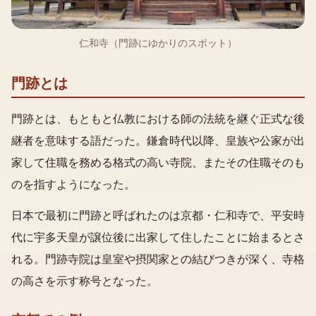
仁和寺（門跡にゆかりのスポット）
門跡とは
門跡とは、もともと仏教における師の法統を継ぐ正式な後
継者を意味する語だった。鎌倉時代以降、皇族や公家が出
家して住職を務める格式の高い寺院、またその住職そのも
のを指すようになった。
日本で最初に門跡と呼ばれたのは京都・仁和寺で、平安時
代に宇多天皇が譲位後に出家して住したことに始まるとさ
れる。門跡寺院は皇室や摂関家との結びつきが深く、寺格
の高さを示す称号となった。