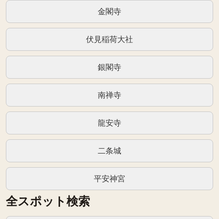
金閣寺
伏見稲荷大社
銀閣寺
南禅寺
龍安寺
二条城
平安神宮
全スポット検索