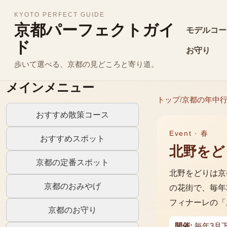
KYOTO PERFECT GUIDE
京都パーフェクトガイ
モデルコー
ド
お守り
歩いて選べる、京都の見どころと寄り道。
メインメニュー
トップ
/
京都の年中
おすすめ散策コース
Event ·
春
おすすめスポット
北野をど
京都の定番スポット
北野をどりは京
京都のおみやげ
の花街で、毎年
フィナーレの「
京都のお守り
開催:
毎年3月