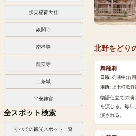
伏見稲荷大社
銀閣寺
南禅寺
北野をどり
龍安寺
舞踊劇
日時:
公演中(各回
二条城
場所:
上七軒歌舞
物語仕立ての演
平安神宮
を演じる。毎年
全スポット検索
演される。
すべての観光スポット一覧