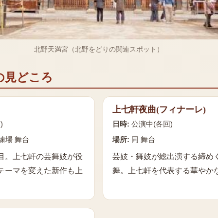
北野天満宮（北野をどりの関連スポット）
の見どころ
上七軒夜曲(フィナーレ)
)
日時:
公演中(各回)
練場 舞台
場所:
同 舞台
目。上七軒の芸舞妓が役
芸妓・舞妓が総出演する締め
テーマを変えた新作も上
舞。上七軒を代表する華やか