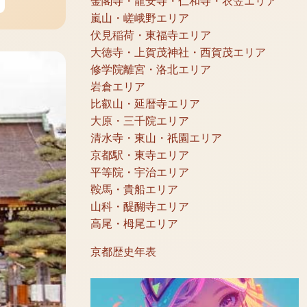
金閣寺・龍安寺・仁和寺・衣笠エリア
嵐山・嵯峨野エリア
伏見稲荷・東福寺エリア
大徳寺・上賀茂神社・西賀茂エリア
修学院離宮・洛北エリア
岩倉エリア
比叡山・延暦寺エリア
大原・三千院エリア
清水寺・東山・祇園エリア
京都駅・東寺エリア
平等院・宇治エリア
鞍馬・貴船エリア
山科・醍醐寺エリア
高尾・栂尾エリア
京都歴史年表