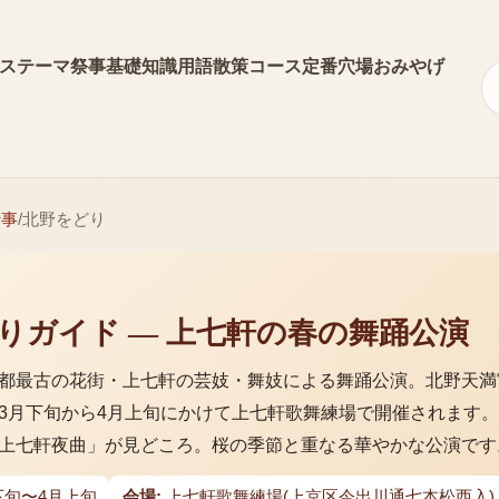
ス
テーマ
祭事
基礎知識
用語
散策コース
定番
穴場
おみやげ
行事
/
北野をどり
りガイド — 上七軒の春の舞踊公演
都最古の花街・上七軒の芸妓・舞妓による舞踊公演。北野天満
3月下旬から4月上旬にかけて上七軒歌舞練場で開催されます
上七軒夜曲」が見どころ。桜の季節と重なる華やかな公演です
下旬〜4月上旬
会場:
上七軒歌舞練場(上京区今出川通七本松西入)