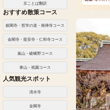
京ことば翻訳
おすすめ散策コース
銀閣寺・哲学の道・南禅寺コース
金閣寺・龍安寺・仁和寺コース
嵐山・嵯峨野コース
東山・祇園コース
人気観光スポット
清水寺
金閣寺