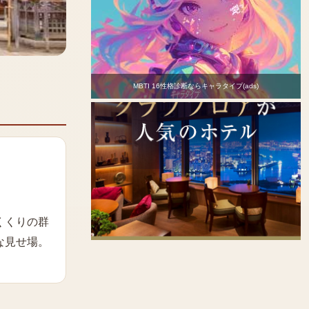
MBTI 16性格診断ならキャラタイプ(ads)
くくりの群
な見せ場。