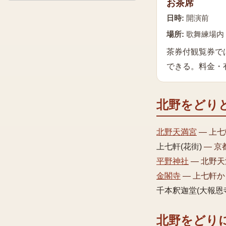
お茶席
日時:
開演前
場所:
歌舞練場内
茶券付観覧券で
できる。料金・
北野をどり
北野天満宮
—
上七
上七軒(花街)
—
京
平野神社
—
北野天
金閣寺
—
上七軒か
千本釈迦堂(大報恩
北野をどり