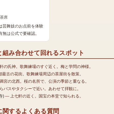
 茶席
は芸舞妓のお点前を体験
有無は公式で要確認。
と組み合わせて回れるスポット
軒の氏神。歌舞練場のすぐ近く。梅と学問の神様。
都最古の花街。歌舞練場周辺の茶屋街を散策。
満宮の北西。桜の名所で、公演の季節と重なる。
らバスやタクシーで近い。あわせて拝観に。
寺)
—
上七軒の近く。国宝の本堂で知られる。
に関するよくある質問