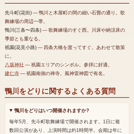
先斗町(花街)
—
鴨川と木屋町の間の細い石畳の通り。歌
舞練場の周辺一帯。
鴨川(三条〜四条)
—
歌舞練場のすぐ西。川床や納涼床の
季節とも重なる。
祇園(花見小路)
—
四条大橋を渡ってすぐ。あわせて散策
に。
八坂神社
—
祇園エリアのシンボル。参拝に好適。
建仁寺
—
祇園南側の禅寺。風神雷神図で有名。
鴨川をどり
に関するよくある質問
鴨川をどりはいつ開催されますか?
毎年5月、先斗町歌舞練場で開催されます。1日に複
数回公演があり、上演時間は約1時間半。会期は年に