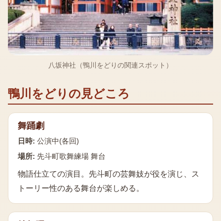
八坂神社（鴨川をどりの関連スポット）
鴨川をどり
の見どころ
舞踊劇
日時:
公演中(各回)
場所:
先斗町歌舞練場 舞台
物語仕立ての演目。先斗町の芸舞妓が役を演じ、ス
トーリー性のある舞台が楽しめる。