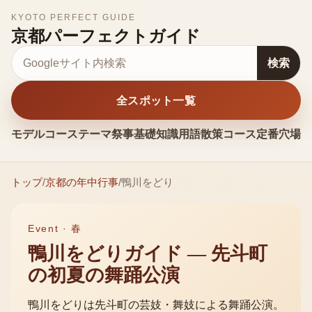
KYOTO PERFECT GUIDE
京都パーフェクトガイド
サイト内検索
検索
全スポット一覧
モデルコース
テーマ
祭事
基礎知識
用語
散策コース
定番
穴場
お
トップ
/
京都の年中行事
/
鴨川をどり
Event ·
春
鴨川をどりガイド — 先斗町
の初夏の舞踊公演
鴨川をどりは先斗町の芸妓・舞妓による舞踊公演。