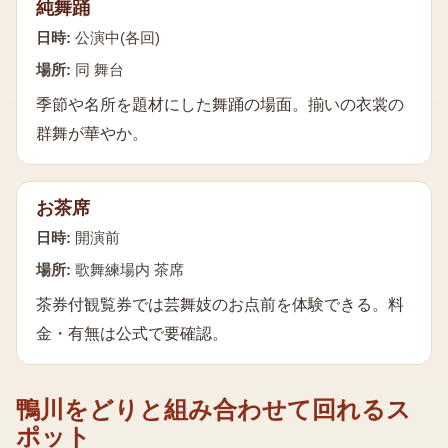
純舞踊
日時:
公演中(各回)
場所:
同 舞台
季節や名所を題材にした舞踊の場面。揃いの衣裳の
群舞が華やか。
お茶席
日時:
開演前
場所:
歌舞練場内 茶席
茶券付観覧券では芸舞妓のお点前を体験できる。料
金・有無は公式で要確認。
鴨川をどり
と組み合わせて回れるス
ポット