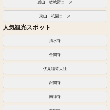
嵐山・嵯峨野コース
東山・祇園コース
人気観光スポット
清水寺
金閣寺
伏見稲荷大社
銀閣寺
南禅寺