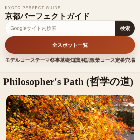
KYOTO PERFECT GUIDE
京都パーフェクトガイド
サイト内検索
検索
全スポット一覧
モデルコース
テーマ
祭事
基礎知識
用語
散策コース
定番
穴場
お
Philosopher's Path
(
哲学の道
)