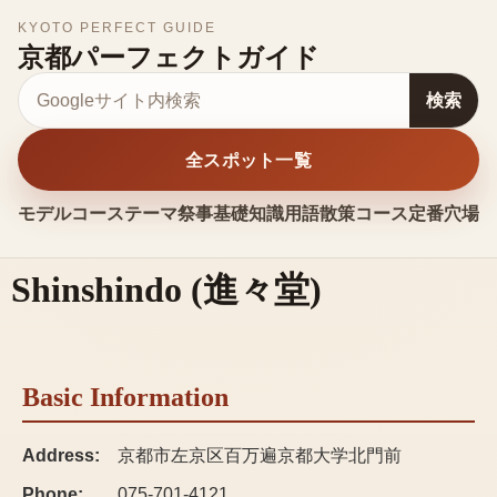
KYOTO PERFECT GUIDE
京都パーフェクトガイド
サイト内検索
検索
全スポット一覧
モデルコース
テーマ
祭事
基礎知識
用語
散策コース
定番
穴場
お
Shinshindo
(
進々堂
)
Basic Information
Address:
京都市左京区百万遍京都大学北門前
Phone:
075-701-4121