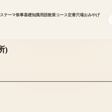
ス
テーマ
祭事
基礎知識
用語
散策コース
定番
穴場
おみやげ
所
)