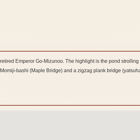
retired Emperor Go-Mizunoo. The highlight is the pond strolling
 Momiji-bashi (Maple Bridge) and a zigzag plank bridge (yatsuh