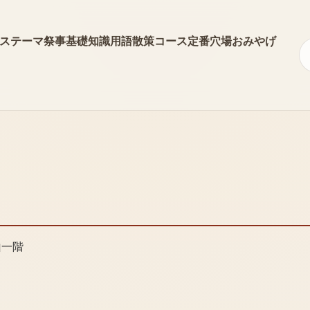
ス
テーマ
祭事
基礎知識
用語
散策コース
定番
穴場
おみやげ
山一階