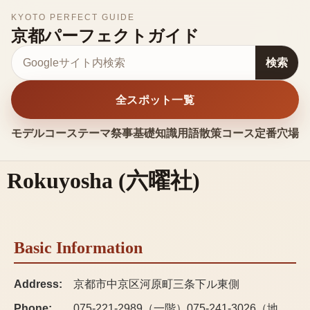
KYOTO PERFECT GUIDE
京都パーフェクトガイド
サイト内検索
検索
全スポット一覧
モデルコース
テーマ
祭事
基礎知識
用語
散策コース
定番
穴場
お
Rokuyosha
(
六曜社
)
Basic Information
Address:
京都市中京区河原町三条下ル東側
Phone:
075-221-2989（一階）075-241-3026（地