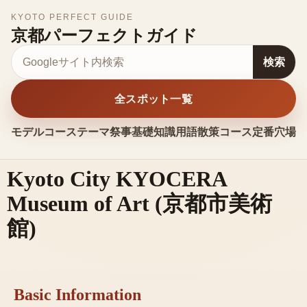
KYOTO PERFECT GUIDE
京都パーフェクトガイド
サイト内検索
検索
全スポット一覧
モデルコース
テーマ
祭事
基礎知識
用語
散策コース
定番
穴場
お
Kyoto City KYOCERA
Museum of Art
(
京都市美術
館
)
Basic Information