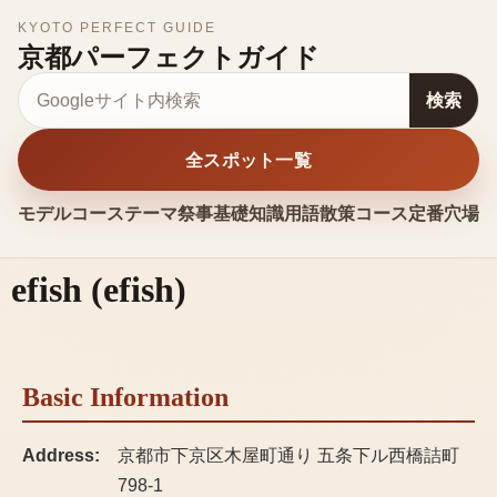
KYOTO PERFECT GUIDE
京都パーフェクトガイド
サイト内検索
検索
全スポット一覧
モデルコース
テーマ
祭事
基礎知識
用語
散策コース
定番
穴場
お
efish
(
efish
)
Basic Information
Address:
京都市下京区木屋町通り 五条下ル西橋詰町
798-1