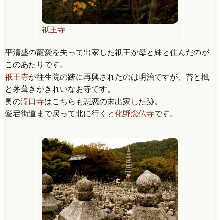
祇王寺
平清盛の寵愛を失って出家した祇王が母と妹と住んだのが
このあたりです。
祇王寺
が往生院の跡に再興されたのは明治ですが、苔と楓
と茅葺きがきれいなお寺です。
奥の
滝口寺
はこちらも悲恋の末出家した跡。
愛宕街道まで戻って北に行くと
化野念仏寺
です。