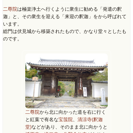
二尊院
は極楽浄土へ行くように衆生に勧める「発遣の釈
迦」と、その衆生を迎える「来迎の釈迦」をから呼ばれて
います。
総門は伏見城から移築されたもので、かなり堂々としたも
のです。
二尊院
から北に向かった道を右に行く
と紅葉で有名な
宝筺院
、
清涼寺(釈迦
堂)
などがあり、そのまま北に向かうと