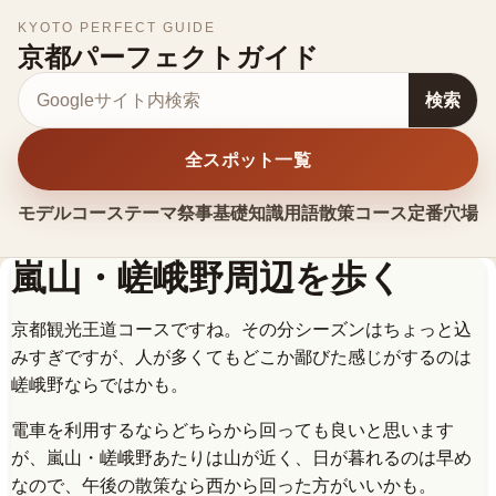
KYOTO PERFECT GUIDE
京都パーフェクトガイド
サイト内検索
検索
全スポット一覧
モデルコース
テーマ
祭事
基礎知識
用語
散策コース
定番
穴場
お
嵐山・嵯峨野周辺を歩く
京都観光王道コースですね。その分シーズンはちょっと込
みすぎですが、人が多くてもどこか鄙びた感じがするのは
嵯峨野ならではかも。
電車を利用するならどちらから回っても良いと思います
が、嵐山・嵯峨野あたりは山が近く、日が暮れるのは早め
なので、午後の散策なら西から回った方がいいかも。