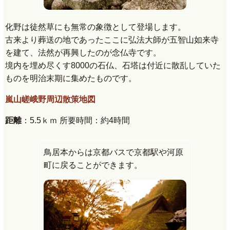
化野は徒然草にも無常の象徴として登場します。
古来より葬送の地であったここに弘法大師が五智山如来寺
を建て、法然が再興したのが念仏寺です。
境内を埋め尽くす8000の石仏、石塔は付近に散乱していた
ものを明治末期に集めたものです。
嵐山嵯峨野周辺散策地図
距離
：5.5ｋｍ 所要時間：約4時間
鳥居本からは京都バスで京都駅や河原
町に戻ることができます。