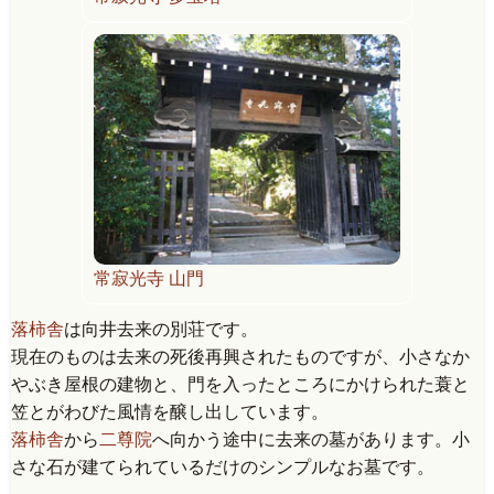
常寂光寺 山門
落柿舎
は向井去来の別荘です。
現在のものは去来の死後再興されたものですが、小さなか
やぶき屋根の建物と、門を入ったところにかけられた蓑と
笠とがわびた風情を醸し出しています。
落柿舎
から
二尊院
へ向かう途中に去来の墓があります。小
さな石が建てられているだけのシンプルなお墓です。