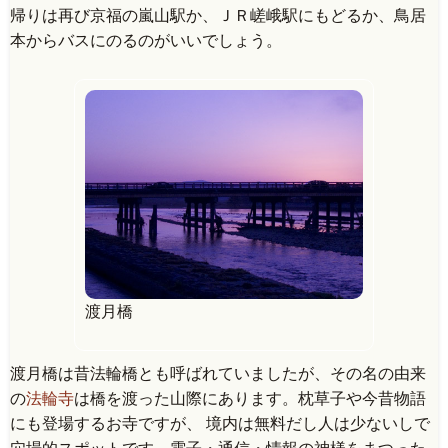
帰りは再び京福の嵐山駅か、ＪＲ嵯峨駅にもどるか、鳥居
本からバスにのるのがいいでしょう。
渡月橋
渡月橋は昔法輪橋とも呼ばれていましたが、その名の由来
の
法輪寺
は橋を渡った山際にあります。枕草子や今昔物語
にも登場するお寺ですが、 境内は無料だし人は少ないしで