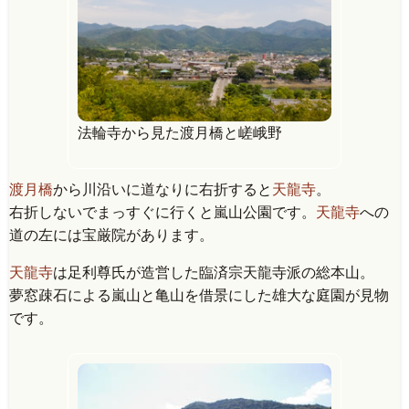
法輪寺から見た渡月橋と嵯峨野
渡月橋
から川沿いに道なりに右折すると
天龍寺
。
右折しないでまっすぐに行くと嵐山公園です。
天龍寺
への
道の左には宝厳院があります。
天龍寺
は足利尊氏が造営した臨済宗天龍寺派の総本山。
夢窓疎石による嵐山と亀山を借景にした雄大な庭園が見物
です。