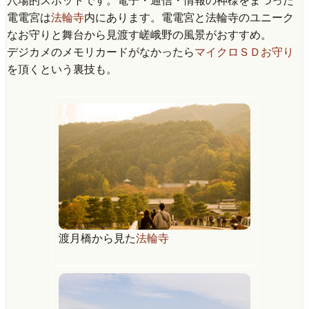
穴場的スポットです。電子・通信・情報の神様をまつった
電電宮は
法輪寺
内にあります。電電宮と法輪寺のユニーク
なお守りと舞台から見渡す嵯峨野の風景がおすすめ。
デジカメのメモリカードがなかったら
マイクロＳＤお守り
を頂くという裏技も。
渡月橋から見た
法輪寺