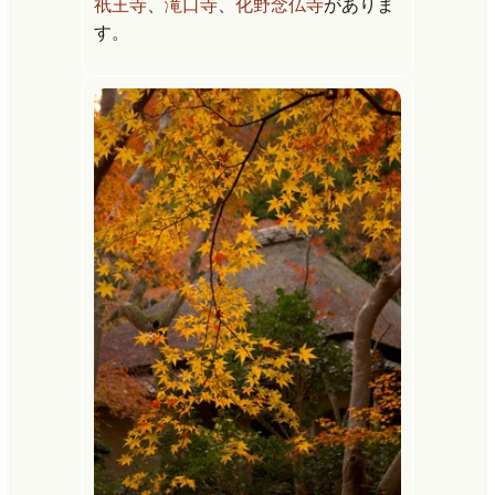
祇王寺
、
滝口寺
、
化野念仏寺
がありま
す。